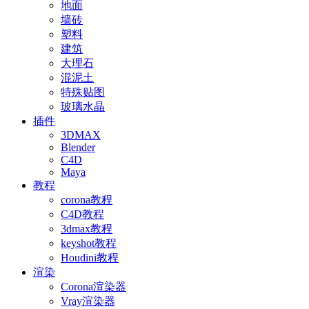
地面
墙砖
塑料
建筑
大理石
混泥土
特殊贴图
玻璃水晶
插件
3DMAX
Blender
C4D
Maya
教程
corona教程
C4D教程
3dmax教程
keyshot教程
Houdini教程
渲染
Corona渲染器
Vray渲染器