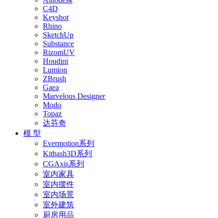
C4D
Keyshot
Rhino
SketchUp
Substance
RizomUV
Houdini
Lumion
ZBrush
Gaea
Marvelous Designer
Modo
Topaz
达芬奇
模 型
Evermotion系列
Kitbash3D系列
CGAxis系列
室内家具
室内摆件
室内场景
室外建筑
厨房用品