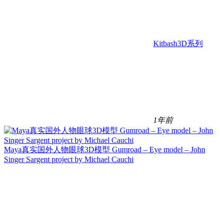
Kitbash3D系列
1年前
Maya真实国外人物眼球3D模型 Gumroad – Eye model – John
Singer Sargent project by Michael Cauchi