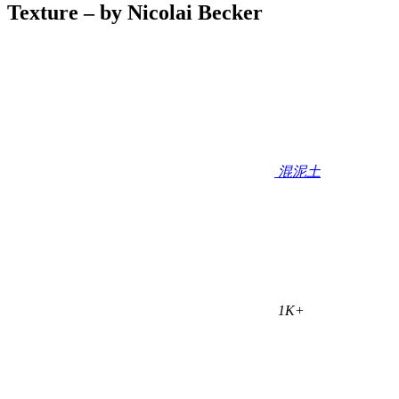
Texture – by Nicolai Becker
混泥土
1K+