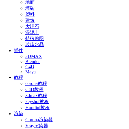
地面
墙砖
塑料
建筑
大理石
混泥土
特殊贴图
玻璃水晶
插件
3DMAX
Blender
C4D
Maya
教程
corona教程
C4D教程
3dmax教程
keyshot教程
Houdini教程
渲染
Corona渲染器
Vray渲染器