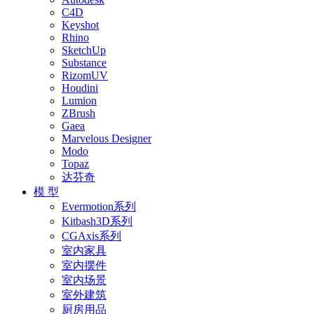
C4D
Keyshot
Rhino
SketchUp
Substance
RizomUV
Houdini
Lumion
ZBrush
Gaea
Marvelous Designer
Modo
Topaz
达芬奇
模 型
Evermotion系列
Kitbash3D系列
CGAxis系列
室内家具
室内摆件
室内场景
室外建筑
厨房用品