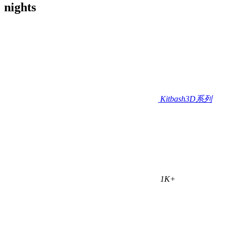
nights
Kitbash3D系列
1K+