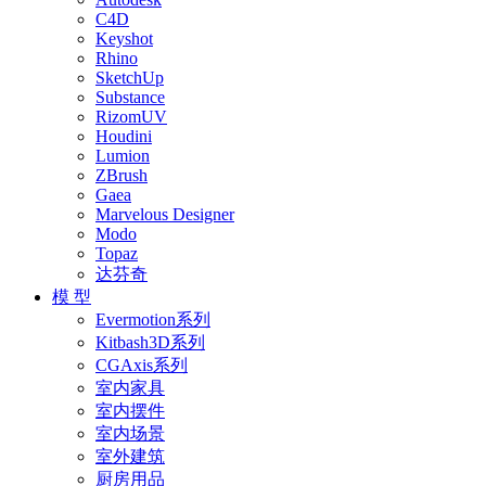
C4D
Keyshot
Rhino
SketchUp
Substance
RizomUV
Houdini
Lumion
ZBrush
Gaea
Marvelous Designer
Modo
Topaz
达芬奇
模 型
Evermotion系列
Kitbash3D系列
CGAxis系列
室内家具
室内摆件
室内场景
室外建筑
厨房用品