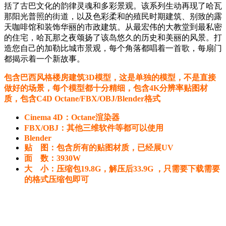
括了古巴文化的韵律灵魂和多彩景观。该系列生动再现了哈瓦
那阳光普照的街道，以及色彩柔和的殖民时期建筑、别致的露
天咖啡馆和装饰华丽的市政建筑。从最宏伟的大教堂到最私密
的住宅，哈瓦那之夜颂扬了该岛悠久的历史和美丽的风景。打
造您自己的加勒比城市景观，每个角落都唱着一首歌，每扇门
都揭示着一个新故事。
包含巴西风格楼房建筑3D模型，这是单独的模型，不是直接
做好的场景，每个模型都十分精细，包含4K分辨率贴图材
质，包含C4D Octane/FBX/OBJ/Blender格式
Cinema 4D：Octane渲染器
FBX/OBJ：其他三维软件等都可以使用
Blender
贴 图：包含所有的贴图材质，已经展UV
面 数：3930W
大 小：压缩包19.8G，解压后33.9G ，只需要下载需要
的格式压缩包即可