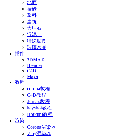
地面
墙砖
塑料
建筑
大理石
混泥土
特殊贴图
玻璃水晶
插件
3DMAX
Blender
C4D
Maya
教程
corona教程
C4D教程
3dmax教程
keyshot教程
Houdini教程
渲染
Corona渲染器
Vray渲染器