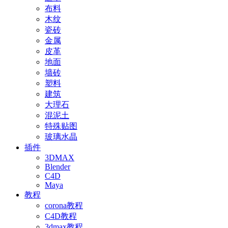
布料
木纹
瓷砖
金属
皮革
地面
墙砖
塑料
建筑
大理石
混泥土
特殊贴图
玻璃水晶
插件
3DMAX
Blender
C4D
Maya
教程
corona教程
C4D教程
3dmax教程