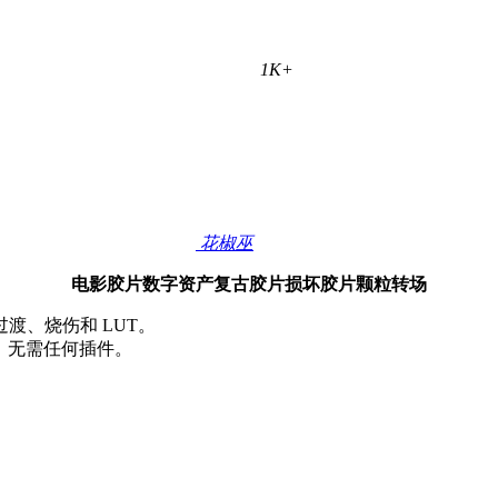
1K+
花椒巫
电影胶片数字资产复古胶片损坏胶片颗粒转场
渡、烧伤和 LUT。
合成，无需任何插件。