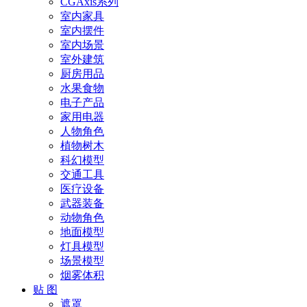
CGAxis系列
室内家具
室内摆件
室内场景
室外建筑
厨房用品
水果食物
电子产品
家用电器
人物角色
植物树木
科幻模型
交通工具
医疗设备
武器装备
动物角色
地面模型
灯具模型
场景模型
烟雾体积
贴 图
遮罩