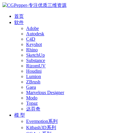
首页
软件
Adobe
Autodesk
C4D
Keyshot
Rhino
SketchUp
Substance
RizomUV
Houdini
Lumion
ZBrush
Gaea
Marvelous Designer
Modo
Topaz
达芬奇
模 型
Evermotion系列
Kitbash3D系列