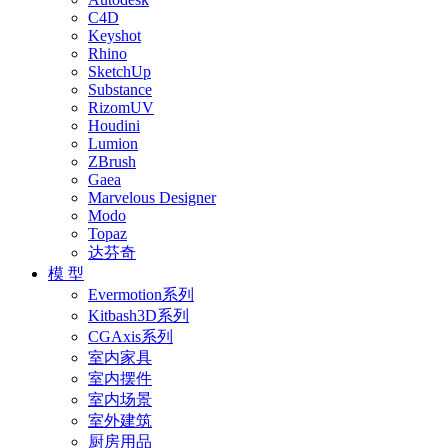
C4D
Keyshot
Rhino
SketchUp
Substance
RizomUV
Houdini
Lumion
ZBrush
Gaea
Marvelous Designer
Modo
Topaz
达芬奇
模 型
Evermotion系列
Kitbash3D系列
CGAxis系列
室内家具
室内摆件
室内场景
室外建筑
厨房用品