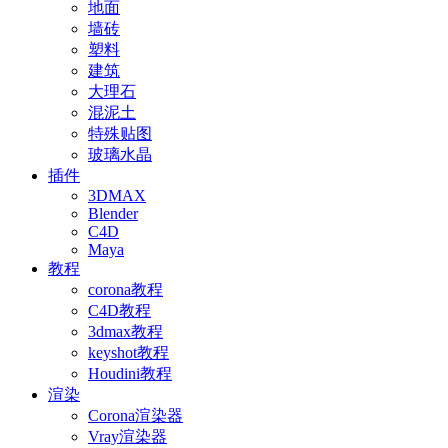
地面
墙砖
塑料
建筑
大理石
混泥土
特殊贴图
玻璃水晶
插件
3DMAX
Blender
C4D
Maya
教程
corona教程
C4D教程
3dmax教程
keyshot教程
Houdini教程
渲染
Corona渲染器
Vray渲染器