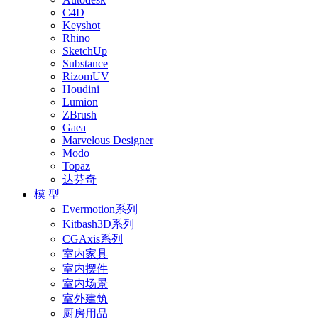
C4D
Keyshot
Rhino
SketchUp
Substance
RizomUV
Houdini
Lumion
ZBrush
Gaea
Marvelous Designer
Modo
Topaz
达芬奇
模 型
Evermotion系列
Kitbash3D系列
CGAxis系列
室内家具
室内摆件
室内场景
室外建筑
厨房用品