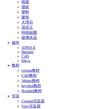
地面
墙砖
塑料
建筑
大理石
混泥土
特殊贴图
玻璃水晶
插件
3DMAX
Blender
C4D
Maya
教程
corona教程
C4D教程
3dmax教程
keyshot教程
Houdini教程
渲染
Corona渲染器
Vray渲染器