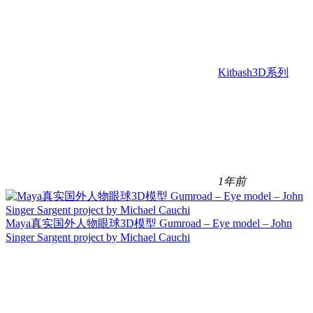
Kitbash3D系列
1年前
Maya真实国外人物眼球3D模型 Gumroad – Eye model – John
Singer Sargent project by Michael Cauchi