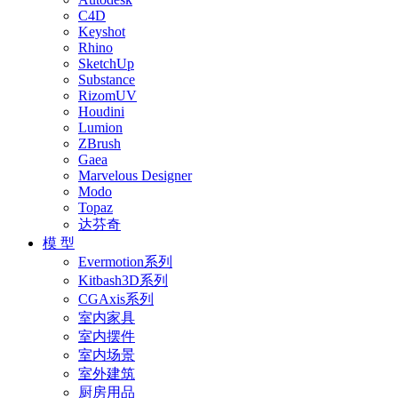
C4D
Keyshot
Rhino
SketchUp
Substance
RizomUV
Houdini
Lumion
ZBrush
Gaea
Marvelous Designer
Modo
Topaz
达芬奇
模 型
Evermotion系列
Kitbash3D系列
CGAxis系列
室内家具
室内摆件
室内场景
室外建筑
厨房用品