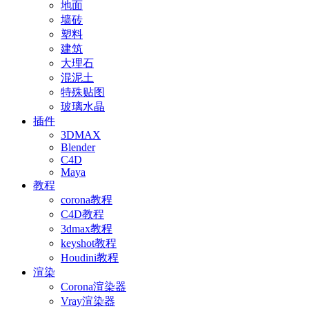
地面
墙砖
塑料
建筑
大理石
混泥土
特殊贴图
玻璃水晶
插件
3DMAX
Blender
C4D
Maya
教程
corona教程
C4D教程
3dmax教程
keyshot教程
Houdini教程
渲染
Corona渲染器
Vray渲染器