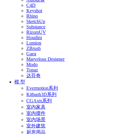
C4D
Keyshot
Rhino
SketchUp
Substance
RizomUV
Houdini
Lumion
ZBrush
Gaea
Marvelous Designer
Modo
Topaz
达芬奇
模 型
Evermotion系列
Kitbash3D系列
CGAxis系列
室内家具
室内摆件
室内场景
室外建筑
厨房用品