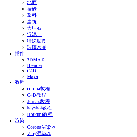
地面
墙砖
塑料
建筑
大理石
混泥土
特殊贴图
玻璃水晶
插件
3DMAX
Blender
C4D
Maya
教程
corona教程
C4D教程
3dmax教程
keyshot教程
Houdini教程
渲染
Corona渲染器
Vray渲染器