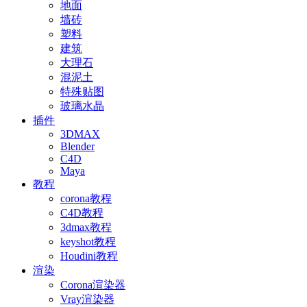
地面
墙砖
塑料
建筑
大理石
混泥土
特殊贴图
玻璃水晶
插件
3DMAX
Blender
C4D
Maya
教程
corona教程
C4D教程
3dmax教程
keyshot教程
Houdini教程
渲染
Corona渲染器
Vray渲染器