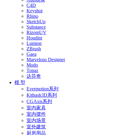
C4D
Keyshot
Rhino
SketchUp
Substance
RizomUV
Houdini
Lumion
ZBrush
Gaea
Marvelous Designer
Modo
Topaz
达芬奇
模 型
Evermotion系列
Kitbash3D系列
CGAxis系列
室内家具
室内摆件
室内场景
室外建筑
厨房用品