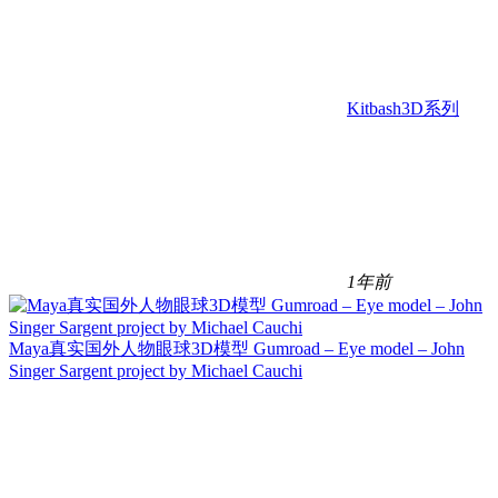
Kitbash3D系列
1年前
Maya真实国外人物眼球3D模型 Gumroad – Eye model – John
Singer Sargent project by Michael Cauchi