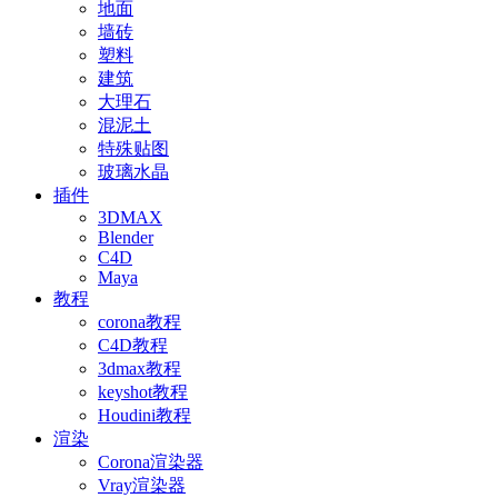
地面
墙砖
塑料
建筑
大理石
混泥土
特殊贴图
玻璃水晶
插件
3DMAX
Blender
C4D
Maya
教程
corona教程
C4D教程
3dmax教程
keyshot教程
Houdini教程
渲染
Corona渲染器
Vray渲染器