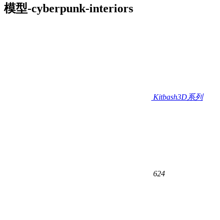
模型-cyberpunk-interiors
Kitbash3D系列
624