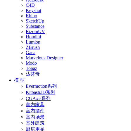
C4D
Keyshot
Rhino
SketchUp
Substance
RizomUV
Houdini
Lumion
ZBrush
Gaea
Marvelous Designer
Modo
Topaz
达芬奇
模 型
Evermotion系列
Kitbash3D系列
CGAxis系列
室内家具
室内摆件
室内场景
室外建筑
厨房用品