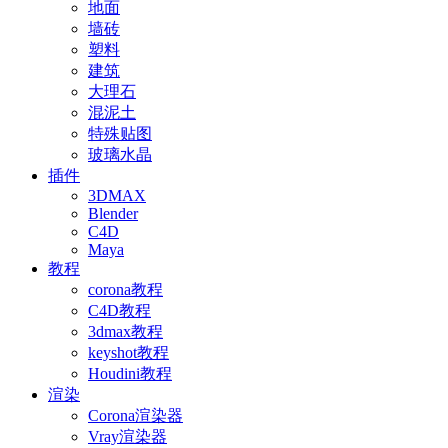
地面
墙砖
塑料
建筑
大理石
混泥土
特殊贴图
玻璃水晶
插件
3DMAX
Blender
C4D
Maya
教程
corona教程
C4D教程
3dmax教程
keyshot教程
Houdini教程
渲染
Corona渲染器
Vray渲染器