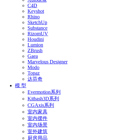
C4D
Keyshot
Rhino
SketchUp
Substance
RizomUV
Houdini
Lumion
ZBrush
Gaea
Marvelous Designer
Modo
Topaz
达芬奇
模 型
Evermotion系列
Kitbash3D系列
CGAxis系列
室内家具
室内摆件
室内场景
室外建筑
厨房用品