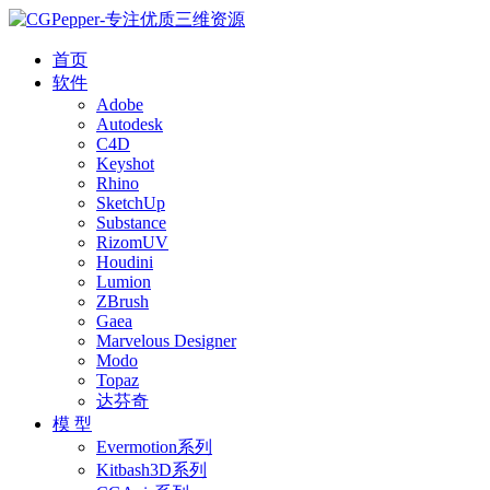
首页
软件
Adobe
Autodesk
C4D
Keyshot
Rhino
SketchUp
Substance
RizomUV
Houdini
Lumion
ZBrush
Gaea
Marvelous Designer
Modo
Topaz
达芬奇
模 型
Evermotion系列
Kitbash3D系列