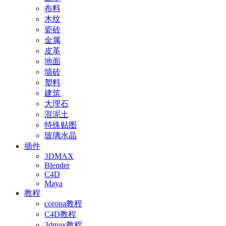
布料
木纹
瓷砖
金属
皮革
地面
墙砖
塑料
建筑
大理石
混泥土
特殊贴图
玻璃水晶
插件
3DMAX
Blender
C4D
Maya
教程
corona教程
C4D教程
3dmax教程