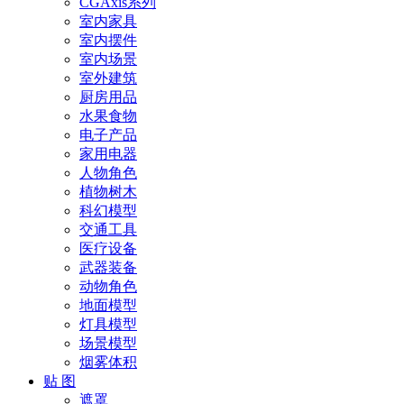
CGAxis系列
室内家具
室内摆件
室内场景
室外建筑
厨房用品
水果食物
电子产品
家用电器
人物角色
植物树木
科幻模型
交通工具
医疗设备
武器装备
动物角色
地面模型
灯具模型
场景模型
烟雾体积
贴 图
遮罩