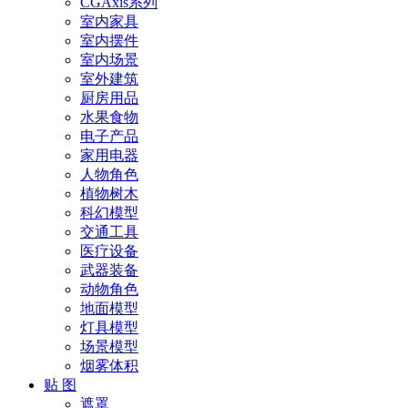
CGAxis系列
室内家具
室内摆件
室内场景
室外建筑
厨房用品
水果食物
电子产品
家用电器
人物角色
植物树木
科幻模型
交通工具
医疗设备
武器装备
动物角色
地面模型
灯具模型
场景模型
烟雾体积
贴 图
遮罩