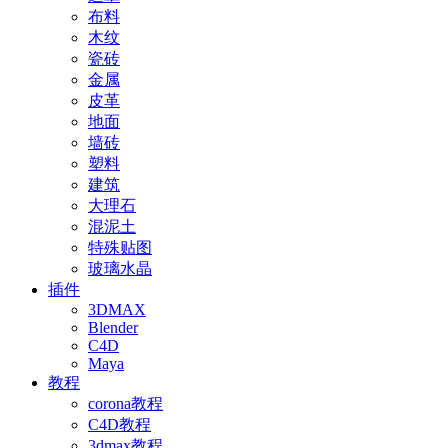
布料
木纹
瓷砖
金属
皮革
地面
墙砖
塑料
建筑
大理石
混泥土
特殊贴图
玻璃水晶
插件
3DMAX
Blender
C4D
Maya
教程
corona教程
C4D教程
3dmax教程