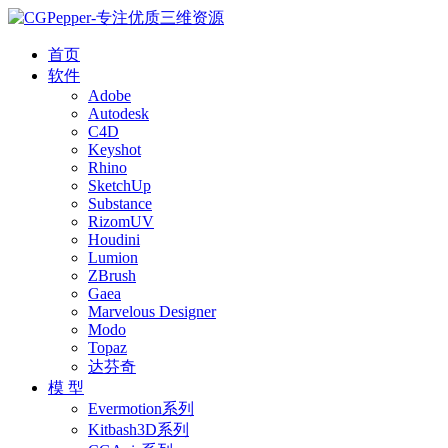
首页
软件
Adobe
Autodesk
C4D
Keyshot
Rhino
SketchUp
Substance
RizomUV
Houdini
Lumion
ZBrush
Gaea
Marvelous Designer
Modo
Topaz
达芬奇
模 型
Evermotion系列
Kitbash3D系列