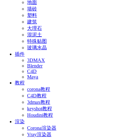
地面
墙砖
塑料
建筑
大理石
混泥土
特殊贴图
玻璃水晶
插件
3DMAX
Blender
C4D
Maya
教程
corona教程
C4D教程
3dmax教程
keyshot教程
Houdini教程
渲染
Corona渲染器
Vray渲染器