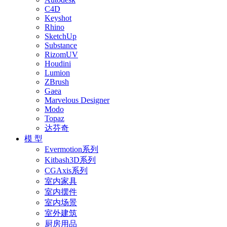
C4D
Keyshot
Rhino
SketchUp
Substance
RizomUV
Houdini
Lumion
ZBrush
Gaea
Marvelous Designer
Modo
Topaz
达芬奇
模 型
Evermotion系列
Kitbash3D系列
CGAxis系列
室内家具
室内摆件
室内场景
室外建筑
厨房用品