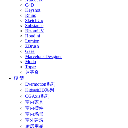
C4D
Keyshot
Rhino
SketchUp
Substance
RizomUV
Houdini
Lumion
ZBrush
Gaea
Marvelous Designer
Modo
Topaz
达芬奇
模 型
Evermotion系列
Kitbash3D系列
CGAxis系列
室内家具
室内摆件
室内场景
室外建筑
厨房用品