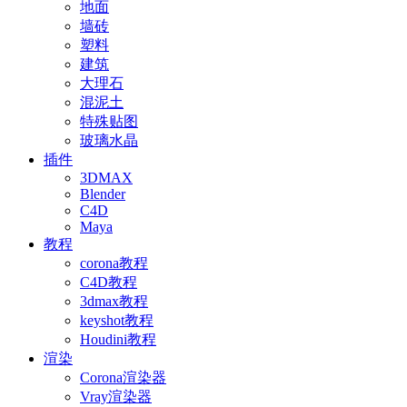
地面
墙砖
塑料
建筑
大理石
混泥土
特殊贴图
玻璃水晶
插件
3DMAX
Blender
C4D
Maya
教程
corona教程
C4D教程
3dmax教程
keyshot教程
Houdini教程
渲染
Corona渲染器
Vray渲染器