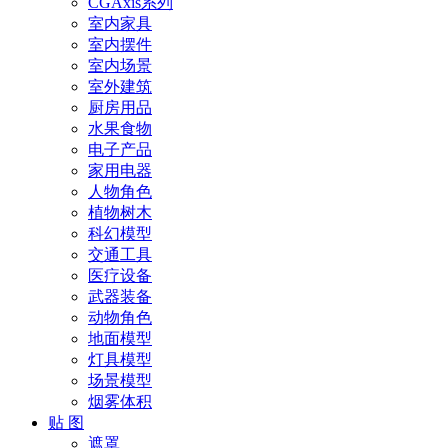
CGAxis系列
室内家具
室内摆件
室内场景
室外建筑
厨房用品
水果食物
电子产品
家用电器
人物角色
植物树木
科幻模型
交通工具
医疗设备
武器装备
动物角色
地面模型
灯具模型
场景模型
烟雾体积
贴 图
遮罩