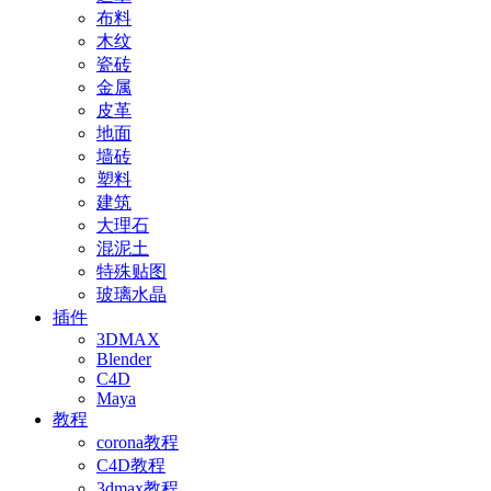
布料
木纹
瓷砖
金属
皮革
地面
墙砖
塑料
建筑
大理石
混泥土
特殊贴图
玻璃水晶
插件
3DMAX
Blender
C4D
Maya
教程
corona教程
C4D教程
3dmax教程