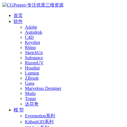
首页
软件
Adobe
Autodesk
C4D
Keyshot
Rhino
SketchUp
Substance
RizomUV
Houdini
Lumion
ZBrush
Gaea
Marvelous Designer
Modo
Topaz
达芬奇
模 型
Evermotion系列
Kitbash3D系列