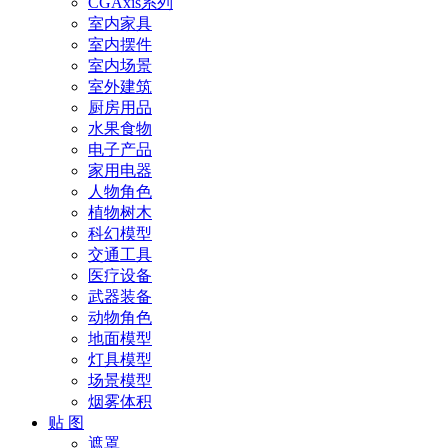
CGAxis系列
室内家具
室内摆件
室内场景
室外建筑
厨房用品
水果食物
电子产品
家用电器
人物角色
植物树木
科幻模型
交通工具
医疗设备
武器装备
动物角色
地面模型
灯具模型
场景模型
烟雾体积
贴 图
遮罩