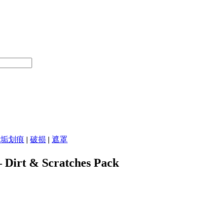
污垢划痕
|
破损
|
遮罩
irt & Scratches Pack