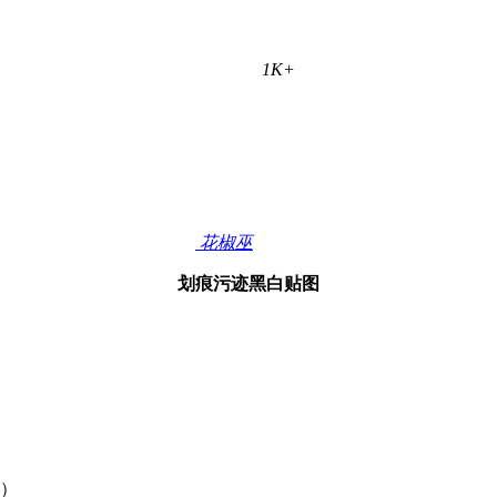
1K+
花椒巫
划痕污迹黑白贴图
。）