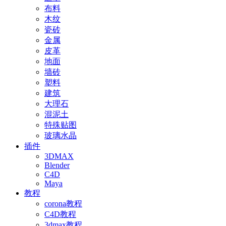
布料
木纹
瓷砖
金属
皮革
地面
墙砖
塑料
建筑
大理石
混泥土
特殊贴图
玻璃水晶
插件
3DMAX
Blender
C4D
Maya
教程
corona教程
C4D教程
3dmax教程