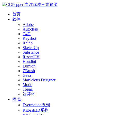
首页
软件
Adobe
Autodesk
C4D
Keyshot
Rhino
SketchUp
Substance
RizomUV
Houdini
Lumion
ZBrush
Gaea
Marvelous Designer
Modo
Topaz
达芬奇
模 型
Evermotion系列
Kitbash3D系列