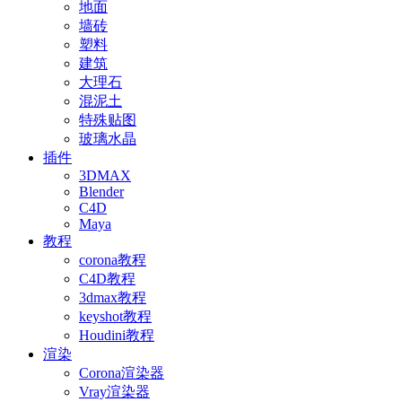
地面
墙砖
塑料
建筑
大理石
混泥土
特殊贴图
玻璃水晶
插件
3DMAX
Blender
C4D
Maya
教程
corona教程
C4D教程
3dmax教程
keyshot教程
Houdini教程
渲染
Corona渲染器
Vray渲染器