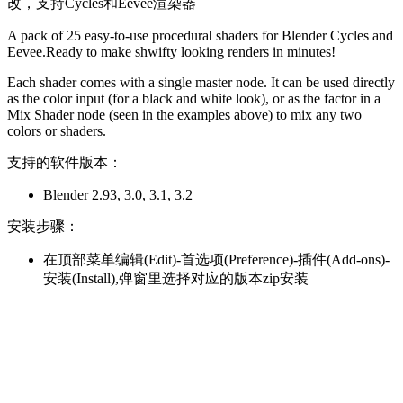
改，支持Cycles和Eevee渲染器
A pack of 25 easy-to-use procedural shaders for Blender Cycles and
Eevee.Ready to make shwifty looking renders in minutes!
Each shader comes with a single master node. It can be used directly
as the color input (for a black and white look), or as the factor in a
Mix Shader node (seen in the examples above) to mix any two
colors or shaders.
支持的软件版本：
Blender 2.93, 3.0, 3.1, 3.2
安装步骤：
在顶部菜单编辑(Edit)-首选项(Preference)-插件(Add-ons)-
安装(Install),弹窗里选择对应的版本zip安装