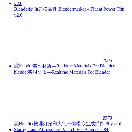
Blender硬面建模插件 Blendermarket – Fluent Power Trip
v2.0
2606
blender实时材质—Realtime Materials For Blender
2578