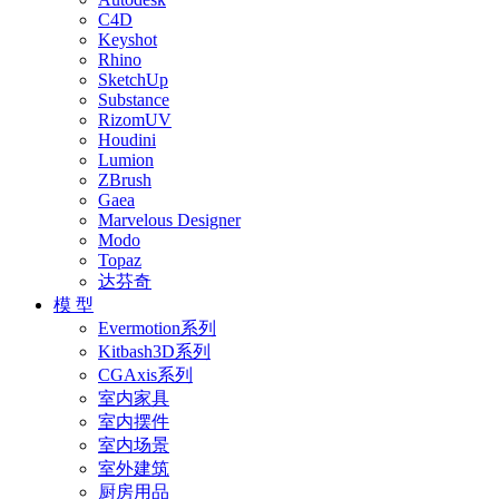
C4D
Keyshot
Rhino
SketchUp
Substance
RizomUV
Houdini
Lumion
ZBrush
Gaea
Marvelous Designer
Modo
Topaz
达芬奇
模 型
Evermotion系列
Kitbash3D系列
CGAxis系列
室内家具
室内摆件
室内场景
室外建筑
厨房用品