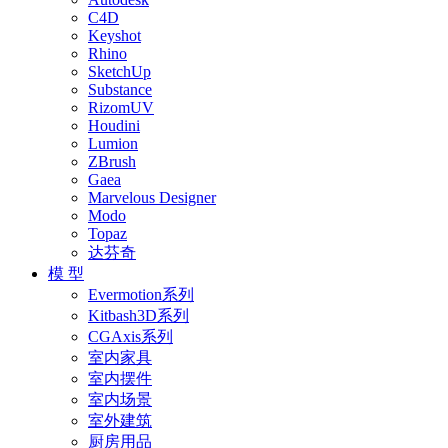
C4D
Keyshot
Rhino
SketchUp
Substance
RizomUV
Houdini
Lumion
ZBrush
Gaea
Marvelous Designer
Modo
Topaz
达芬奇
模 型
Evermotion系列
Kitbash3D系列
CGAxis系列
室内家具
室内摆件
室内场景
室外建筑
厨房用品