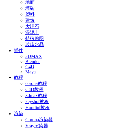
地面
墙砖
塑料
建筑
大理石
混泥土
特殊贴图
玻璃水晶
插件
3DMAX
Blender
C4D
Maya
教程
corona教程
C4D教程
3dmax教程
keyshot教程
Houdini教程
渲染
Corona渲染器
Vray渲染器