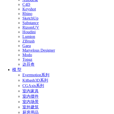
C4D
Keyshot
Rhino
SketchUp
Substance
RizomUV
Houdini
Lumion
ZBrush
Gaea
Marvelous Designer
Modo
Topaz
达芬奇
模 型
Evermotion系列
Kitbash3D系列
CGAxis系列
室内家具
室内摆件
室内场景
室外建筑
厨房用品