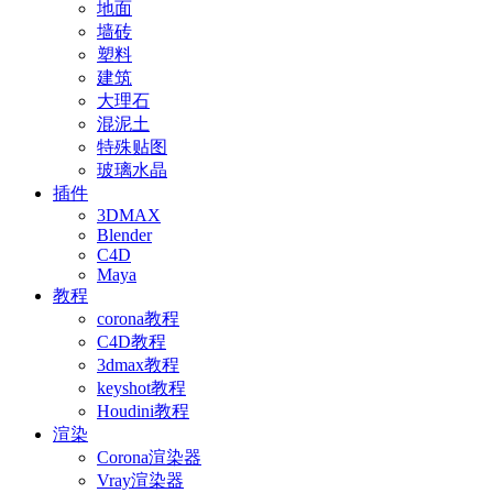
地面
墙砖
塑料
建筑
大理石
混泥土
特殊贴图
玻璃水晶
插件
3DMAX
Blender
C4D
Maya
教程
corona教程
C4D教程
3dmax教程
keyshot教程
Houdini教程
渲染
Corona渲染器
Vray渲染器