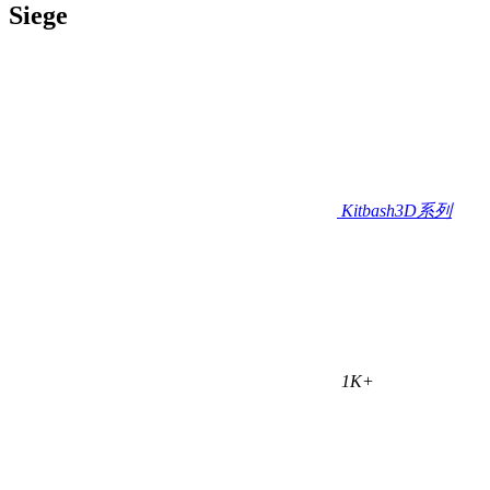
Siege
Kitbash3D系列
1K+