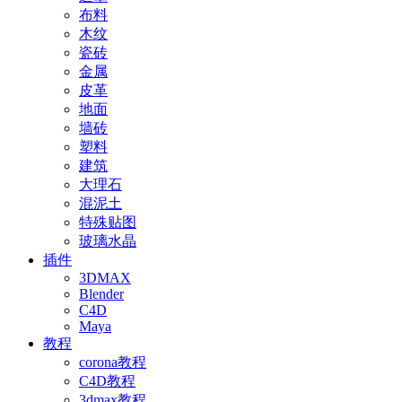
布料
木纹
瓷砖
金属
皮革
地面
墙砖
塑料
建筑
大理石
混泥土
特殊贴图
玻璃水晶
插件
3DMAX
Blender
C4D
Maya
教程
corona教程
C4D教程
3dmax教程