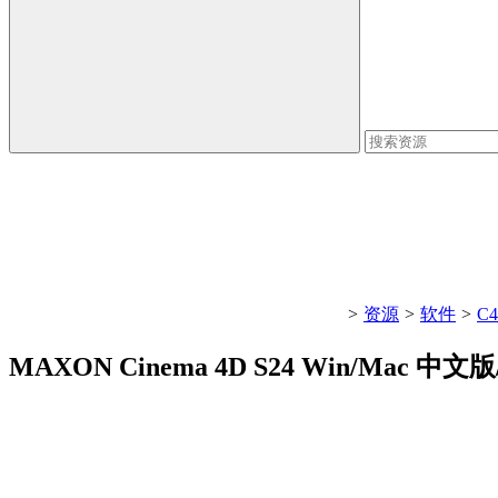
>
资源
>
软件
>
C
MAXON Cinema 4D S24 Win/Mac 