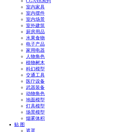
CGAxis系列
室内家具
室内摆件
室内场景
室外建筑
厨房用品
水果食物
电子产品
家用电器
人物角色
植物树木
科幻模型
交通工具
医疗设备
武器装备
动物角色
地面模型
灯具模型
场景模型
烟雾体积
贴 图
遮罩