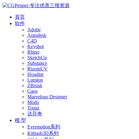
首页
软件
Adobe
Autodesk
C4D
Keyshot
Rhino
SketchUp
Substance
RizomUV
Houdini
Lumion
ZBrush
Gaea
Marvelous Designer
Modo
Topaz
达芬奇
模 型
Evermotion系列
Kitbash3D系列