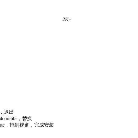
2K+
册，退出
24corelibs，替换
dupdate，拖到视窗，完成安装