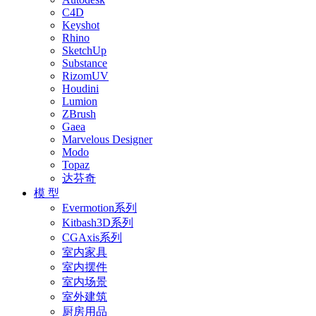
C4D
Keyshot
Rhino
SketchUp
Substance
RizomUV
Houdini
Lumion
ZBrush
Gaea
Marvelous Designer
Modo
Topaz
达芬奇
模 型
Evermotion系列
Kitbash3D系列
CGAxis系列
室内家具
室内摆件
室内场景
室外建筑
厨房用品