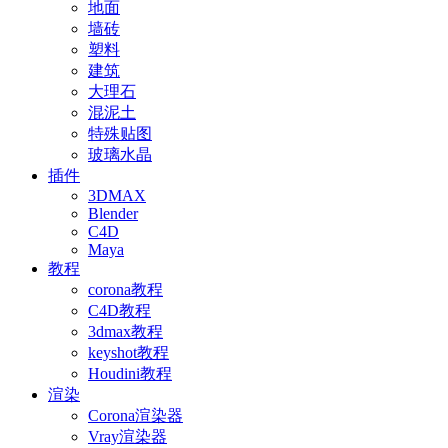
地面
墙砖
塑料
建筑
大理石
混泥土
特殊贴图
玻璃水晶
插件
3DMAX
Blender
C4D
Maya
教程
corona教程
C4D教程
3dmax教程
keyshot教程
Houdini教程
渲染
Corona渲染器
Vray渲染器