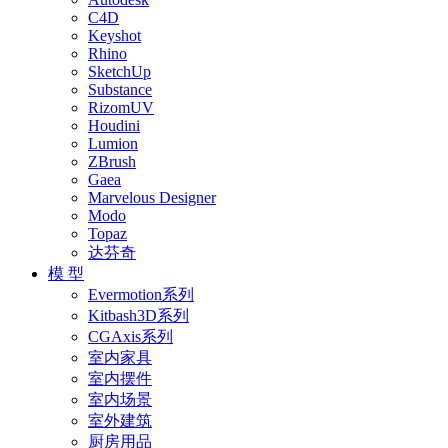
C4D
Keyshot
Rhino
SketchUp
Substance
RizomUV
Houdini
Lumion
ZBrush
Gaea
Marvelous Designer
Modo
Topaz
达芬奇
模 型
Evermotion系列
Kitbash3D系列
CGAxis系列
室内家具
室内摆件
室内场景
室外建筑
厨房用品