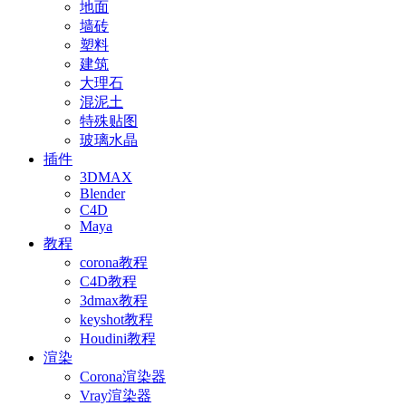
地面
墙砖
塑料
建筑
大理石
混泥土
特殊贴图
玻璃水晶
插件
3DMAX
Blender
C4D
Maya
教程
corona教程
C4D教程
3dmax教程
keyshot教程
Houdini教程
渲染
Corona渲染器
Vray渲染器