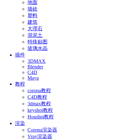
地面
墙砖
塑料
建筑
大理石
混泥土
特殊贴图
玻璃水晶
插件
3DMAX
Blender
C4D
Maya
教程
corona教程
C4D教程
3dmax教程
keyshot教程
Houdini教程
渲染
Corona渲染器
Vray渲染器