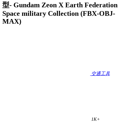
型- Gundam Zeon X Earth Federation
Space military Collection (FBX-OBJ-
MAX)
交通工具
1K+