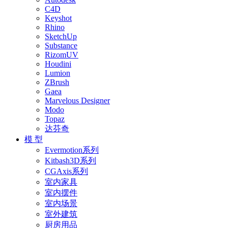
C4D
Keyshot
Rhino
SketchUp
Substance
RizomUV
Houdini
Lumion
ZBrush
Gaea
Marvelous Designer
Modo
Topaz
达芬奇
模 型
Evermotion系列
Kitbash3D系列
CGAxis系列
室内家具
室内摆件
室内场景
室外建筑
厨房用品