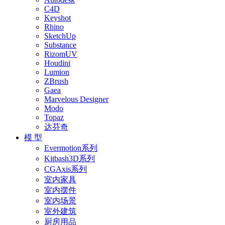
C4D
Keyshot
Rhino
SketchUp
Substance
RizomUV
Houdini
Lumion
ZBrush
Gaea
Marvelous Designer
Modo
Topaz
达芬奇
模 型
Evermotion系列
Kitbash3D系列
CGAxis系列
室内家具
室内摆件
室内场景
室外建筑
厨房用品