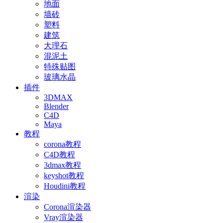
地面
墙砖
塑料
建筑
大理石
混泥土
特殊贴图
玻璃水晶
插件
3DMAX
Blender
C4D
Maya
教程
corona教程
C4D教程
3dmax教程
keyshot教程
Houdini教程
渲染
Corona渲染器
Vray渲染器