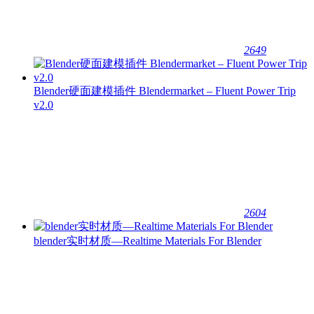
2649
Blender硬面建模插件 Blendermarket – Fluent Power Trip
v2.0
2604
blender实时材质—Realtime Materials For Blender