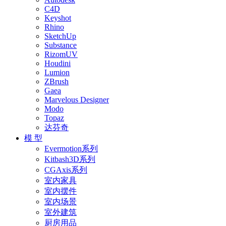
C4D
Keyshot
Rhino
SketchUp
Substance
RizomUV
Houdini
Lumion
ZBrush
Gaea
Marvelous Designer
Modo
Topaz
达芬奇
模 型
Evermotion系列
Kitbash3D系列
CGAxis系列
室内家具
室内摆件
室内场景
室外建筑
厨房用品