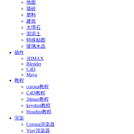
地面
墙砖
塑料
建筑
大理石
混泥土
特殊贴图
玻璃水晶
插件
3DMAX
Blender
C4D
Maya
教程
corona教程
C4D教程
3dmax教程
keyshot教程
Houdini教程
渲染
Corona渲染器
Vray渲染器