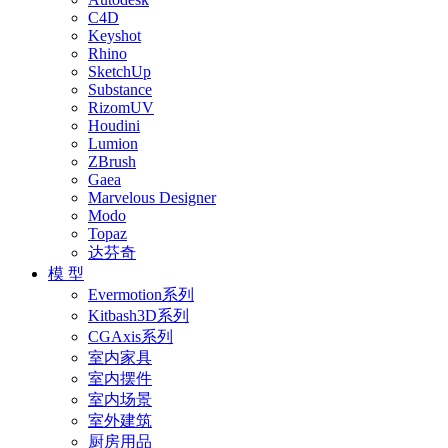
C4D
Keyshot
Rhino
SketchUp
Substance
RizomUV
Houdini
Lumion
ZBrush
Gaea
Marvelous Designer
Modo
Topaz
达芬奇
模 型
Evermotion系列
Kitbash3D系列
CGAxis系列
室内家具
室内摆件
室内场景
室外建筑
厨房用品