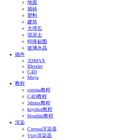
地面
墙砖
塑料
建筑
大理石
混泥土
特殊贴图
玻璃水晶
插件
3DMAX
Blender
C4D
Maya
教程
corona教程
C4D教程
3dmax教程
keyshot教程
Houdini教程
渲染
Corona渲染器
Vray渲染器