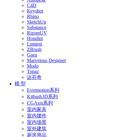
C4D
Keyshot
Rhino
SketchUp
Substance
RizomUV
Houdini
Lumion
ZBrush
Gaea
Marvelous Designer
Modo
Topaz
达芬奇
模 型
Evermotion系列
Kitbash3D系列
CGAxis系列
室内家具
室内摆件
室内场景
室外建筑
厨房用品