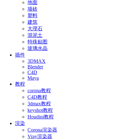
地面
墙砖
塑料
建筑
大理石
混泥土
特殊贴图
玻璃水晶
插件
3DMAX
Blender
C4D
Maya
教程
corona教程
C4D教程
3dmax教程
keyshot教程
Houdini教程
渲染
Corona渲染器
Vray渲染器