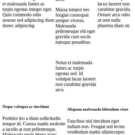
et malesuada fames ac
lacus laoreet non
turpis egestas integer eget.
curabitur gravida.
Massa tempor nec
Quis commodo odio
Ornare arcu odio
feugiat consequat
aenean sed adipiscing diam
ut sem nulla
semper viverra.
donec adipiscing
pharetra diam sit.
Malesuada
pellentesque elit eget
gravida cum sociis
natoque penatibus.
Netus et malesuada
fames ac turpis
egestas sed. Id
volutpat lacus laoreet
non curabitur gravida
arcu
Neque volutpat ac tincidunt
Aliquam malesuada bibendum vitae
Porttitor leo a diam sollicitudin
Faucibus nisl tincidunt eget
tempor id. Cursus mattis molestie
nullam non. Feugiat sed lectus
a iaculis at erat pellentesque.
vestibulum mattis ullamcorper.
Malesuada proin libero nunc