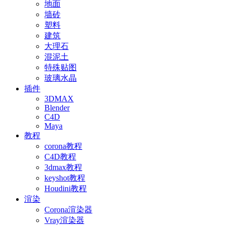
地面
墙砖
塑料
建筑
大理石
混泥土
特殊贴图
玻璃水晶
插件
3DMAX
Blender
C4D
Maya
教程
corona教程
C4D教程
3dmax教程
keyshot教程
Houdini教程
渲染
Corona渲染器
Vray渲染器