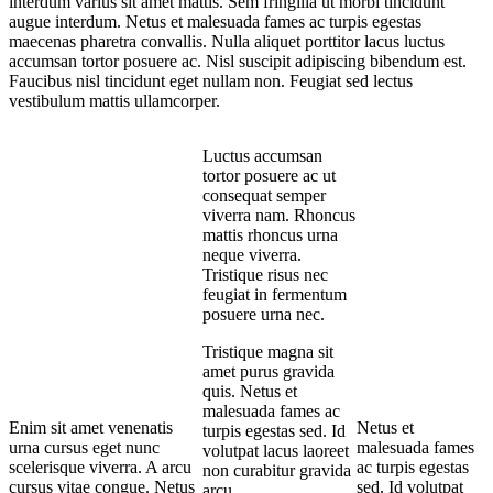
interdum varius sit amet mattis. Sem fringilla ut morbi tincidunt
augue interdum. Netus et malesuada fames ac turpis egestas
maecenas pharetra convallis. Nulla aliquet porttitor lacus luctus
accumsan tortor posuere ac. Nisl suscipit adipiscing bibendum est.
Faucibus nisl tincidunt eget nullam non. Feugiat sed lectus
vestibulum mattis ullamcorper.
Luctus accumsan
tortor posuere ac ut
consequat semper
viverra nam. Rhoncus
mattis rhoncus urna
neque viverra.
Tristique risus nec
feugiat in fermentum
posuere urna nec.
Tristique magna sit
amet purus gravida
quis. Netus et
malesuada fames ac
Enim sit amet venenatis
Netus et
turpis egestas sed. Id
urna cursus eget nunc
malesuada fames
volutpat lacus laoreet
scelerisque viverra. A arcu
ac turpis egestas
non curabitur gravida
cursus vitae congue. Netus
sed. Id volutpat
arcu.