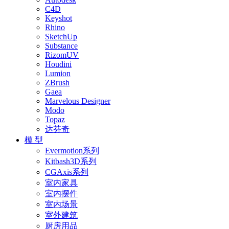
C4D
Keyshot
Rhino
SketchUp
Substance
RizomUV
Houdini
Lumion
ZBrush
Gaea
Marvelous Designer
Modo
Topaz
达芬奇
模 型
Evermotion系列
Kitbash3D系列
CGAxis系列
室内家具
室内摆件
室内场景
室外建筑
厨房用品