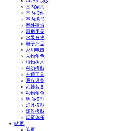
CGAxis系列
室内家具
室内摆件
室内场景
室外建筑
厨房用品
水果食物
电子产品
家用电器
人物角色
植物树木
科幻模型
交通工具
医疗设备
武器装备
动物角色
地面模型
灯具模型
场景模型
烟雾体积
贴 图
遮罩