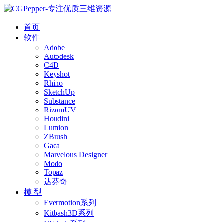
首页
软件
Adobe
Autodesk
C4D
Keyshot
Rhino
SketchUp
Substance
RizomUV
Houdini
Lumion
ZBrush
Gaea
Marvelous Designer
Modo
Topaz
达芬奇
模 型
Evermotion系列
Kitbash3D系列