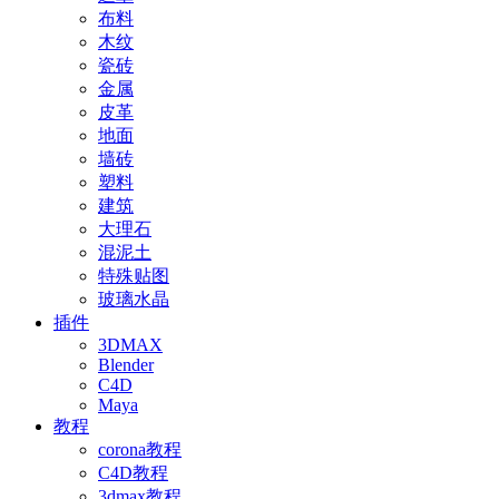
布料
木纹
瓷砖
金属
皮革
地面
墙砖
塑料
建筑
大理石
混泥土
特殊贴图
玻璃水晶
插件
3DMAX
Blender
C4D
Maya
教程
corona教程
C4D教程
3dmax教程