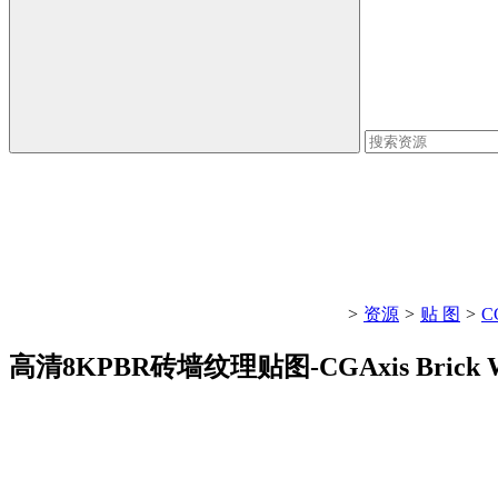
>
资源
>
贴 图
>
C
高清8KPBR砖墙纹理贴图-CGAxis Brick Walls P