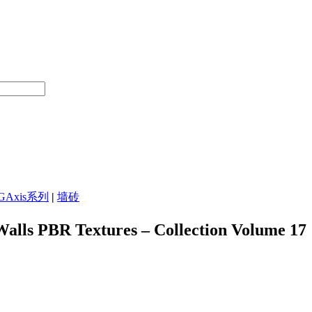
GAxis系列
|
墙砖
BR Textures – Collection Volume 17