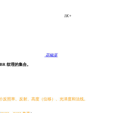
1K+
花椒巫
个砖墙 PBR 纹理的集合。
射/反照率、反射、高度（位移）、光泽度和法线。