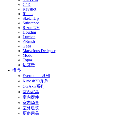
C4D
Keyshot
Rhino
SketchUp
Substance
RizomUV
Houdini
Lumion
ZBrush
Gaea
Marvelous Designer
Modo
Topaz
达芬奇
模 型
Evermotion系列
Kitbash3D系列
CGAxis系列
室内家具
室内摆件
室内场景
室外建筑
厨房用品