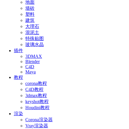
地面
墙砖
塑料
建筑
大理石
混泥土
特殊贴图
玻璃水晶
插件
3DMAX
Blender
C4D
Maya
教程
corona教程
C4D教程
3dmax教程
keyshot教程
Houdini教程
渲染
Corona渲染器
Vray渲染器