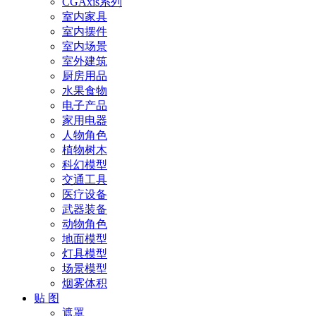
CGAxis系列
室内家具
室内摆件
室内场景
室外建筑
厨房用品
水果食物
电子产品
家用电器
人物角色
植物树木
科幻模型
交通工具
医疗设备
武器装备
动物角色
地面模型
灯具模型
场景模型
烟雾体积
贴 图
遮罩