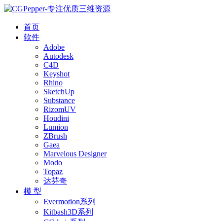
首页
软件
Adobe
Autodesk
C4D
Keyshot
Rhino
SketchUp
Substance
RizomUV
Houdini
Lumion
ZBrush
Gaea
Marvelous Designer
Modo
Topaz
达芬奇
模 型
Evermotion系列
Kitbash3D系列