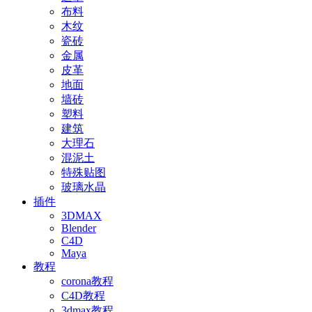
布料
木纹
瓷砖
金属
皮革
地面
墙砖
塑料
建筑
大理石
混泥土
特殊贴图
玻璃水晶
插件
3DMAX
Blender
C4D
Maya
教程
corona教程
C4D教程
3dmax教程