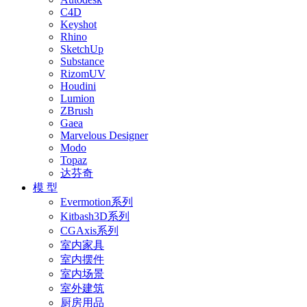
C4D
Keyshot
Rhino
SketchUp
Substance
RizomUV
Houdini
Lumion
ZBrush
Gaea
Marvelous Designer
Modo
Topaz
达芬奇
模 型
Evermotion系列
Kitbash3D系列
CGAxis系列
室内家具
室内摆件
室内场景
室外建筑
厨房用品