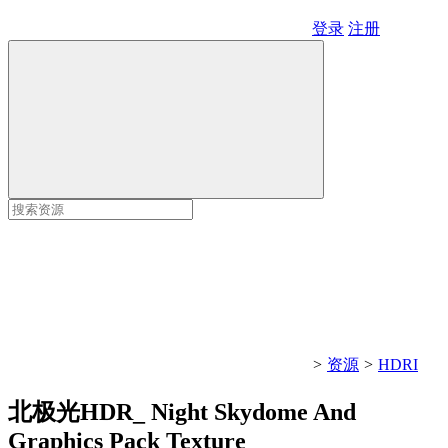
登录
注册
>
资源
>
HDRI
北极光HDR_ Night Skydome And
Graphics Pack Texture