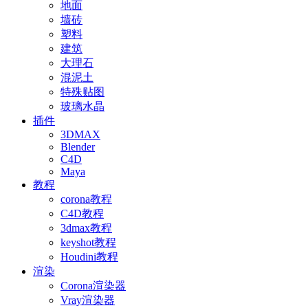
地面
墙砖
塑料
建筑
大理石
混泥土
特殊贴图
玻璃水晶
插件
3DMAX
Blender
C4D
Maya
教程
corona教程
C4D教程
3dmax教程
keyshot教程
Houdini教程
渲染
Corona渲染器
Vray渲染器