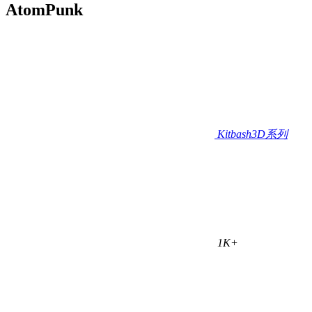
AtomPunk
Kitbash3D系列
1K+