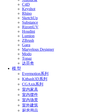
C4D
Keyshot
Rhino
SketchUp
Substance
RizomUV
Houdini
Lumion
ZBrush
Gaea
Marvelous Designer
Modo
Topaz
达芬奇
模 型
Evermotion系列
Kitbash3D系列
CGAxis系列
室内家具
室内摆件
室内场景
室外建筑
厨房用品