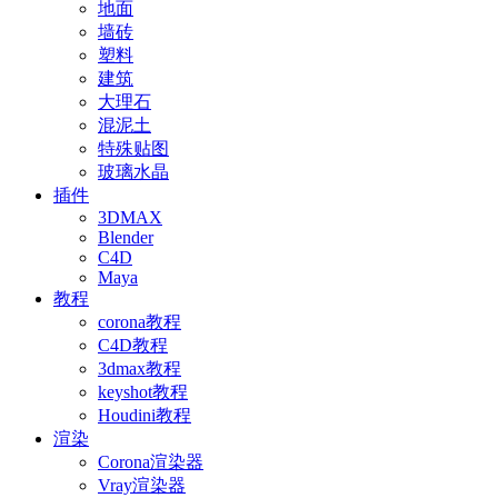
地面
墙砖
塑料
建筑
大理石
混泥土
特殊贴图
玻璃水晶
插件
3DMAX
Blender
C4D
Maya
教程
corona教程
C4D教程
3dmax教程
keyshot教程
Houdini教程
渲染
Corona渲染器
Vray渲染器