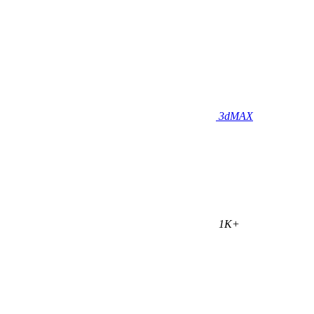
3dMAX
1K+