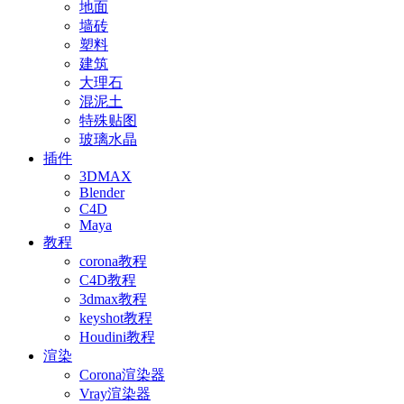
地面
墙砖
塑料
建筑
大理石
混泥土
特殊贴图
玻璃水晶
插件
3DMAX
Blender
C4D
Maya
教程
corona教程
C4D教程
3dmax教程
keyshot教程
Houdini教程
渲染
Corona渲染器
Vray渲染器