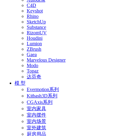
C4D
Keyshot
Rhino
SketchUp
Substance
RizomUV
Houdini
Lumion
ZBrush
Gaea
Marvelous Designer
Modo
Topaz
达芬奇
模 型
Evermotion系列
Kitbash3D系列
CGAxis系列
室内家具
室内摆件
室内场景
室外建筑
厨房用品