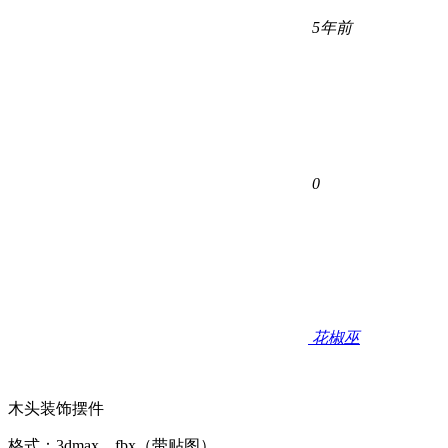
5年前
0
花椒巫
木头装饰摆件
格式：3dmax，fbx（带贴图）