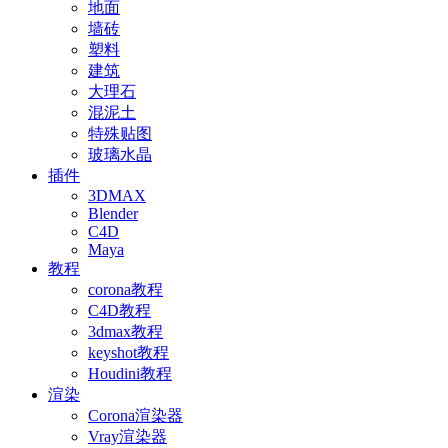
地面
墙砖
塑料
建筑
大理石
混泥土
特殊贴图
玻璃水晶
插件
3DMAX
Blender
C4D
Maya
教程
corona教程
C4D教程
3dmax教程
keyshot教程
Houdini教程
渲染
Corona渲染器
Vray渲染器