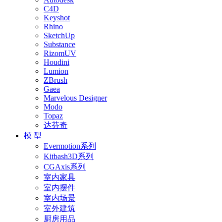
C4D
Keyshot
Rhino
SketchUp
Substance
RizomUV
Houdini
Lumion
ZBrush
Gaea
Marvelous Designer
Modo
Topaz
达芬奇
模 型
Evermotion系列
Kitbash3D系列
CGAxis系列
室内家具
室内摆件
室内场景
室外建筑
厨房用品