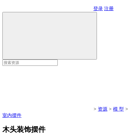
登录
注册
>
资源
>
模 型
>
室内摆件
木头装饰摆件